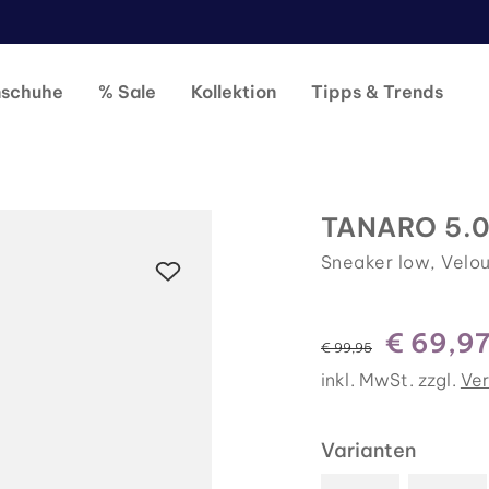
nschuhe
% Sale
Kollektion
Tipps & Trends
TANARO 5.0
Sneaker low, Velou
€ 69,9
statt
€ 99,95
inkl. MwSt. zzgl.
Ve
Varianten