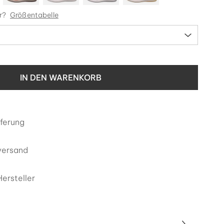
r?
Größentabelle
IN DEN WARENKORB
eferung
versand
ersteller