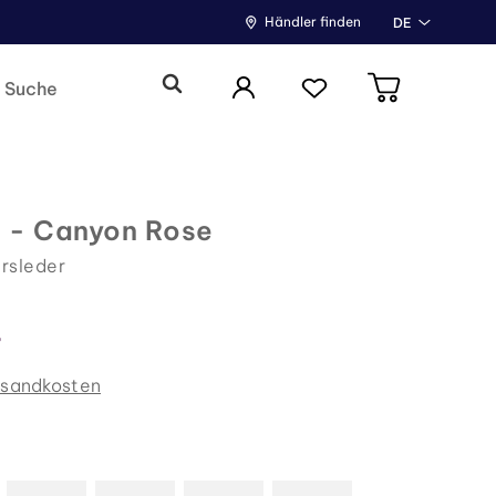
Händler finden
DE
 - Canyon Rose
rsleder
7
rsandkosten